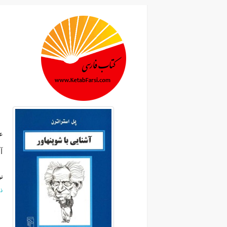
ع
آ
ن
ذ