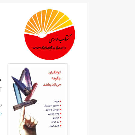
ع
آ
ن
ذ