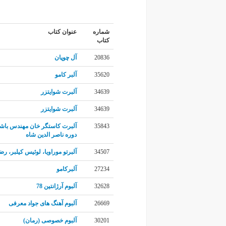
شماره
عنوان کتاب
کتاب
20836
آل چوپان
35620
آلبر کامو
34639
آلبرت شوایتزر
34639
آلبرت شوایتزر
35843
آلبرت کاستگر خان مهندس باشی
دوره ناصر الدین شاه
34507
آلبرتو موراویا، لوئیس کیلبر، رض
27234
آلبرکامو
32628
آلبوم آرژانتین 78
26669
آلبوم آهنگ های جواد معرفی
30201
آلبوم خصوصی (رمان)