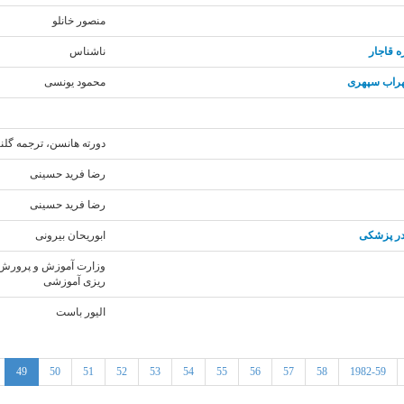
منصور خانلو
ه قاجار
ناشناس
هراب سپهری
محمود یونسی
دورته هانسن، ترجمه گلنا
رضا فرید حسینی
رضا فرید حسینی
در پزشکی
ابوریحان بیرونی
وزارت آموزش و پرورش 
ریزی آموزشی
الیور باست
49
50
51
52
53
54
55
56
57
58
1982-59