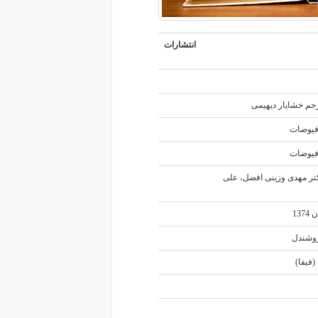
انتشارات
رجم خشایار دیهیمی
ه فیوضات
ه فیوضات
کتر مهدی وزینی افضل، علی
13
روشندل
(فیفا)