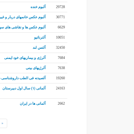
29728
آلبوم خنده
30771
آلبوم عکس خانمهای دربار و غیر
6629
آلبوم عکس ها و نقاشی های س
10051
آلترناتیو
32450
آلتس لند
7684
آلرژی و بیماریهای خود ایمنی
7638
آلرژیهای بینی
19260
آلصیدنه فی الطب داروشناسی 
24163
آلمانی (۱) سال اول دبیرستان
2662
آلمانی ها در ایران
«