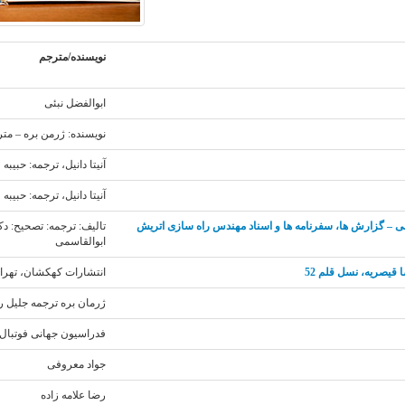
نویسنده/مترجم
ابوالفضل نبئی
نویسنده: ژرمن بره – مت
آنیتا دانیل، ترجمه: حبیب
آنیتا دانیل، ترجمه: حبیب
 – گزارش ها، سفرنامه ها و اسناد مهندس راه سازی اتریش
تالیف: ترجمه: تصحیح: د
ابوالقاسمی
ا قیصریه، نسل قلم 52
انتشارات کهکشان، تهران 74
ژرمان بره ترجمه جلیل 
فدراسیون جهانی فوتبال 
جواد معروفی
رضا علامه زاده